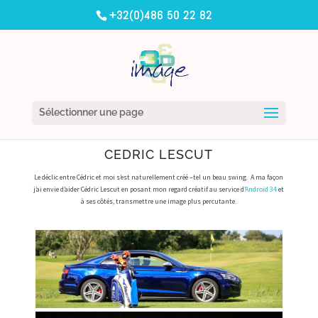
+32(0)486 50 22 82
Sélectionner une page
CEDRIC LESCUT
Le déclic entre Cédric et moi s’est naturellement créé –tel un beau swing. A ma façon
j’ai envie d’aider Cédric Lescut en posant mon regard créatif au service d’
Androïd 34
et
à ses côtés, transmettre une image plus percutante.