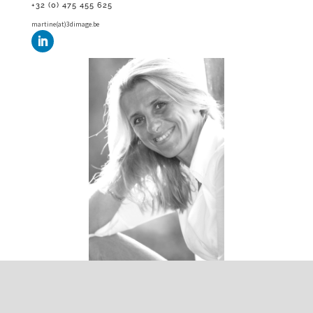
+32 (0) 475 455 625
martine(at)3dimage.be