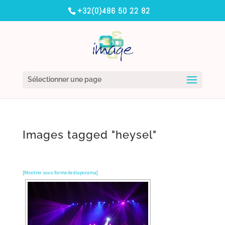
+32(0)486 50 22 82
Sélectionner une page
Images tagged "heysel"
[Montrer sous forme de diaporama]