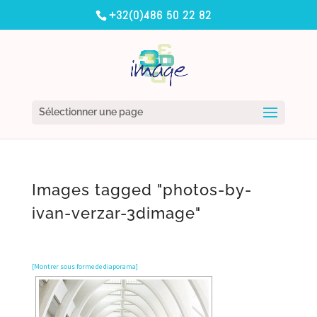
+32(0)486 50 22 82
Sélectionner une page
Images tagged "photos-by-
ivan-verzar-3dimage"
[Montrer sous forme de diaporama]